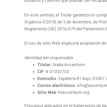
usuarios y clientes que puedan ser recabado
En este sentido, el Titular garantiza el cum
Orgánica 3/2018, de 5 de diciembre, de Pro
Reglamento (UE) 2016/679 del Parlamento Eur
El uso de sitio Web implica la aceptación de
Identidad del responsable
Titular
: Araba Ascentium
CIF
: B-01332733
Domicilio
: Zapatería 81 bajo. 01001 
Correo electrónico
: info@ascentiu
Sitio Web
: htascentium.org
Principios aplicados en el tratamiento de d