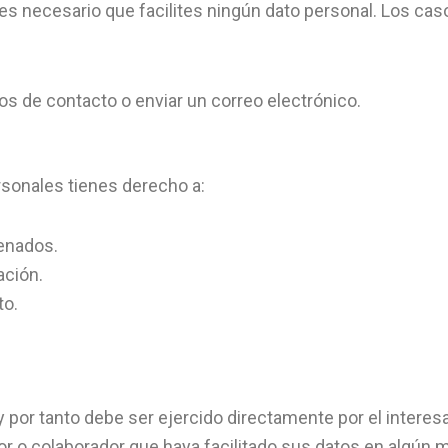
es necesario que facilites ningún dato personal. Los cas
ios de contacto o enviar un correo electrónico.
ersonales tienes derecho a:
cenados.
ación.
to.
 por tanto debe ser ejercido directamente por el interesad
tor o colaborador que haya facilitado sus datos en algún m